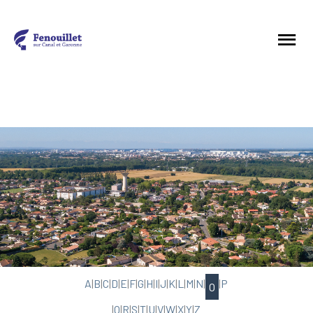
A
|
B
|
C
|
D
|
E
|
F
|
G
|
H
|
I
|
J
|
K
|
L
|
M
|
N
|
|
P
O
|
Q
|
R
|
S
|
T
|
U
|
V
|
W
|
X
|
Y
|
Z