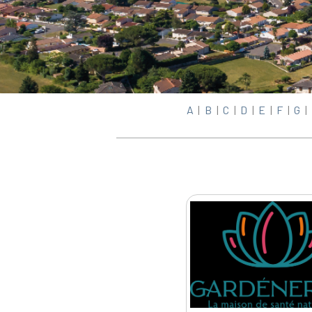
A
|
B
|
C
|
D
|
E
|
F
|
G
|