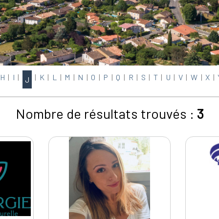
H
|
I
|
|
K
|
L
|
M
|
N
|
O
|
P
|
Q
|
R
|
S
|
T
|
U
|
V
|
W
|
X
|
J
Nombre de résultats trouvés :
3