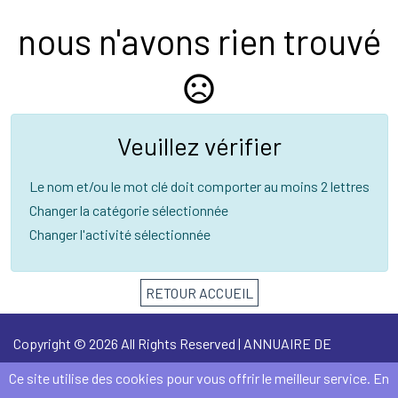
nous n'avons rien trouvé
sentiment_very_dissatisfied
Veuillez vérifier
Le nom et/ou le mot clé doit comporter au moins 2 lettres
Changer la catégorie sélectionnée
Changer l'activité sélectionnée
RETOUR ACCUEIL
Copyright © 2026 All Rights Reserved | ANNUAIRE DE
FENOUILLET -
Mentions Légales
Ce site utilise des cookies pour vous offrir le meilleur service. En
©
Bucerep-Digital