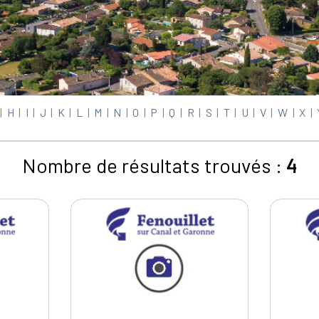
|
H
|
I
|
J
|
K
|
L
|
M
|
N
|
O
|
P
|
Q
|
R
|
S
|
T
|
U
|
V
|
W
|
X
|
Nombre de résultats trouvés :
4