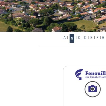
A
|
|
C
|
D
|
E
|
F
|
G
B