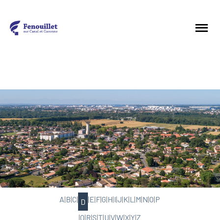
A
|
B
|
C
|
|
E
|
F
|
G
|
H
|
I
|
J
|
K
|
L
|
M
|
N
|
O
|
P
D
|
Q
|
R
|
S
|
T
|
U
|
V
|
W
|
X
|
Y
|
Z