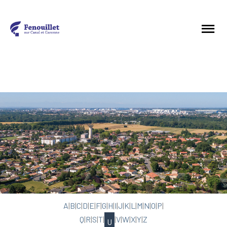
A
|
B
|
C
|
D
|
E
|
F
|
G
|
H
|
I
|
J
|
K
|
L
|
M
|
N
|
O
|
P
|
Q
|
R
|
S
|
T
|
|
V
|
W
|
X
|
Y
|
Z
U