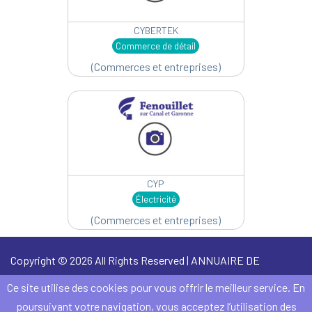
CYBERTEK
Commerce de détail
(Commerces et entreprises)
CYP
Électricité
(Commerces et entreprises)
Copyright © 2026 All Rights Reserved | ANNUAIRE DE
FENOUILLET -
Mentions Légales
Ce site utilise des cookies pour vous offrir le meilleur service. En
©
Bucerep-Digital
poursuivant votre navigation, vous acceptez l’utilisation des