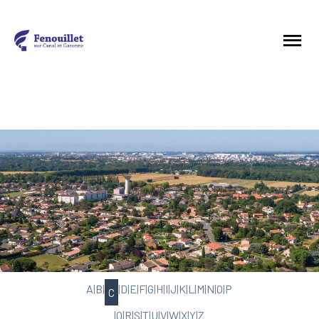
A
|
B
|
|
D
|
E
|
F
|
G
|
H
|
I
|
J
|
K
|
L
|
M
|
N
|
O
|
P
C
|
Q
|
R
|
S
|
T
|
U
|
V
|
W
|
X
|
Y
|
Z