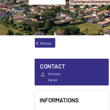
(Commerce interentrepr
Retour
CONTACT
person
Christian
Gérant
INFORMATIONS