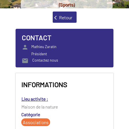
(Sports)
Retour
CONTACT
person
Mathieu Zaratin
Président
mail
Contactez nous
INFORMATIONS
Lieu activite :
Maison de la nature
Catégorie
Associations